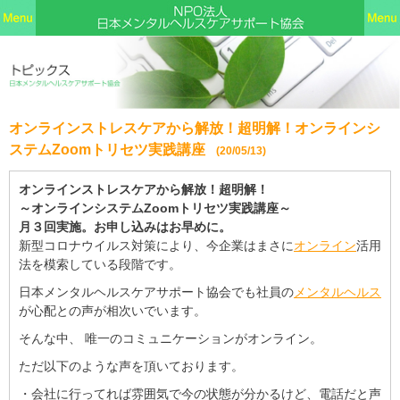
オンラインストレスケアから解放！超明解！オンラインシ
ステムZoomトリセツ実践講座
(20/05/13)
オンラインストレスケアから解放！超明解！
～オンラインシステムZoomトリセツ実践講座～
月３回実施。お申し込みはお早めに。
新型コロナウイルス対策により、今企業はまさに
オンライン
活用
法を模索している段階です。
日本メンタルヘルスケアサポート協会でも社員の
メンタルヘルス
が心配との声が相次いでいます。
そんな中、 唯一のコミュニケーションがオンライン。
ただ以下のような声を頂いております。
・会社に行ってれば雰囲気で今の状態が分かるけど、電話だと声